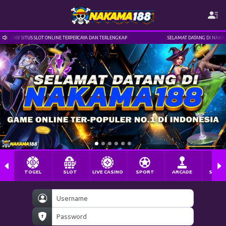
A188 SITUS SLOT ONLINE TERPERCAYA DAN TERLENGKAP
SELAMAT DATANG DI NAKAMA18
TOGEL
SLOT
LIVE CASINO
SPORT
ARCADE
SABU