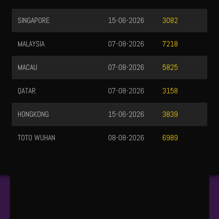
SINGAPORE
15-06-2026
3082
MALAYSIA
07-08-2026
7218
MACAU
07-08-2026
5825
QATAR
07-08-2026
3158
HONGKONG
15-06-2026
3839
TOTO WUHAN
08-08-2026
6989