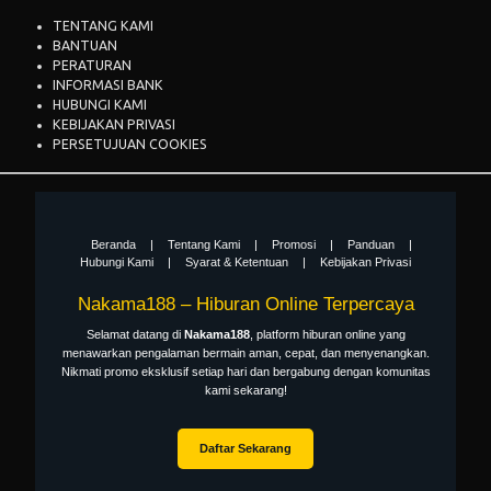
TENTANG KAMI
BANTUAN
PERATURAN
INFORMASI BANK
HUBUNGI KAMI
KEBIJAKAN PRIVASI
PERSETUJUAN COOKIES
Beranda
|
Tentang Kami
|
Promosi
|
Panduan
|
Hubungi Kami
|
Syarat & Ketentuan
|
Kebijakan Privasi
Nakama188
– Hiburan Online Terpercaya
Selamat datang di
Nakama188
, platform hiburan online yang
menawarkan pengalaman bermain aman, cepat, dan menyenangkan.
Nikmati promo eksklusif setiap hari dan bergabung dengan komunitas
kami sekarang!
Daftar Sekarang