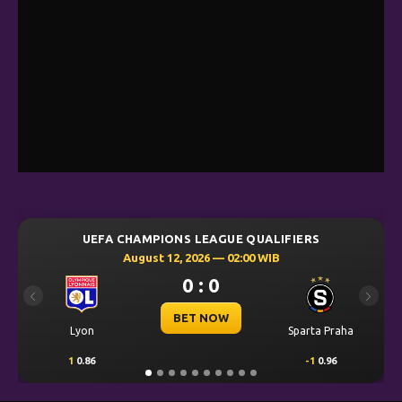
UEFA CHAMPIONS LEAGUE QUALIFIERS
August 12, 2026 — 02:00 WIB
0 : 0
Previous
Next
BET NOW
Lyon
Sparta Praha
1
0.86
-1
0.96