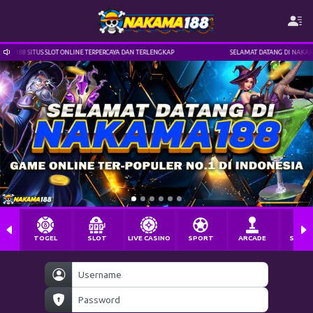
8 SITUS SLOT ONLINE TERPERCAYA DAN TERLENGKAP
SELAMAT DATANG DI NAKAMA188 S
TOGEL
SLOT
LIVE CASINO
SPORT
ARCADE
SABU