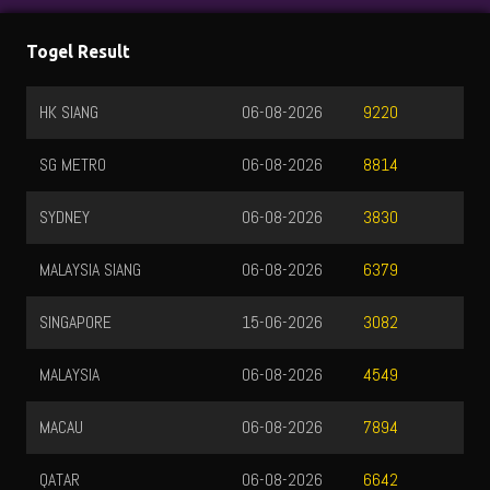
Togel Result
HK SIANG
06-08-2026
9220
SG METRO
06-08-2026
8814
SYDNEY
06-08-2026
3830
MALAYSIA SIANG
06-08-2026
6379
SINGAPORE
15-06-2026
3082
MALAYSIA
06-08-2026
4549
MACAU
06-08-2026
7894
QATAR
06-08-2026
6642