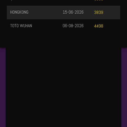
HONGKONG
15-06-2026
3839
TOTO WUHAN
06-08-2026
4498