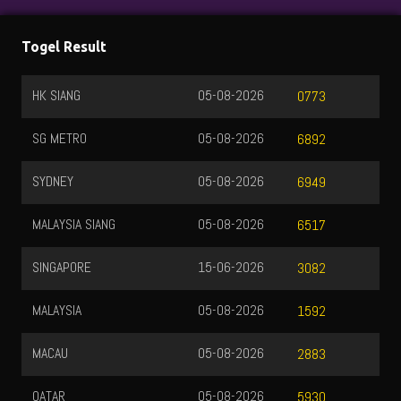
Togel Result
HK SIANG
05-08-2026
0773
SG METRO
05-08-2026
6892
SYDNEY
05-08-2026
6949
MALAYSIA SIANG
05-08-2026
6517
SINGAPORE
15-06-2026
3082
MALAYSIA
05-08-2026
1592
MACAU
05-08-2026
2883
QATAR
05-08-2026
5930