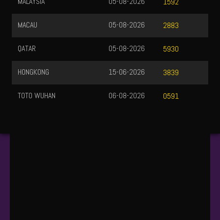
MALAYSIA
05-08-2026
1592
MACAU
05-08-2026
2883
QATAR
05-08-2026
5930
HONGKONG
15-06-2026
3839
TOTO WUHAN
06-08-2026
0591