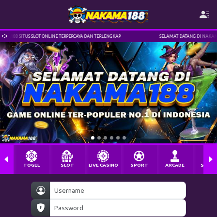
88 SITUS SLOT ONLINE TERPERCAYA DAN TERLENGKAP
SELAMAT DATANG DI NAKAMA188
TOGEL
SLOT
LIVE CASINO
SPORT
ARCADE
SABU