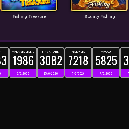
Fishing Treasure
Bounty Fishing
Y
MALAYSIA SIANG
SINGAPORE
MALAYSIA
MACAU
83
1986
3082
7218
5825
3
26
8/8/2026
15/6/2026
7/8/2026
7/8/2026
7