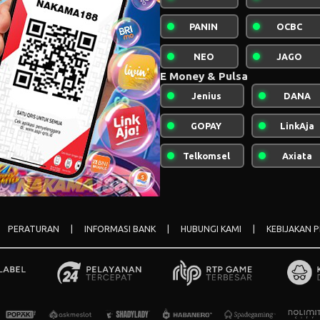
PANIN
OCBC
NEO
JAGO
E Money & Pulsa
Jenius
DANA
GOPAY
LinkAja
Telkomsel
Axiata
PERATURAN
|
INFORMASI BANK
|
HUBUNGI KAMI
|
KEBIJAKAN P