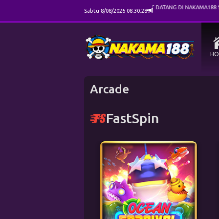
SELAMAT DATANG DI NAKAMA188 SIT
Sabtu 8/08/2026 08:30:28
HO
Arcade
FastSpin