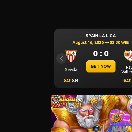
UEFA CHAMPIONS LEAGUE QUALIFIERS
UEFA CHAMPION
August 12, 2026 — 02:00 WIB
August 12,
0 : 0
Previous
BET NOW
B
SK Sturm
Lyon
Sparta Praha
Graz
1
0.86
-1
0.96
-0.5
0.95